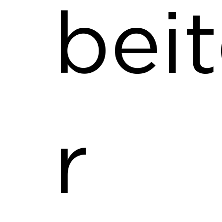
bei
r