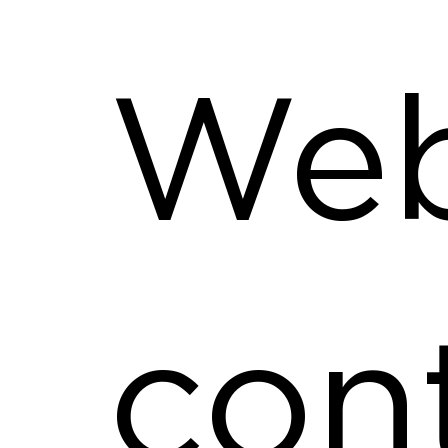
We
con