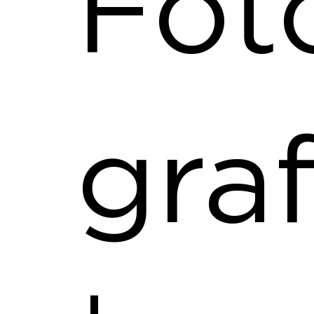
Fot
graf