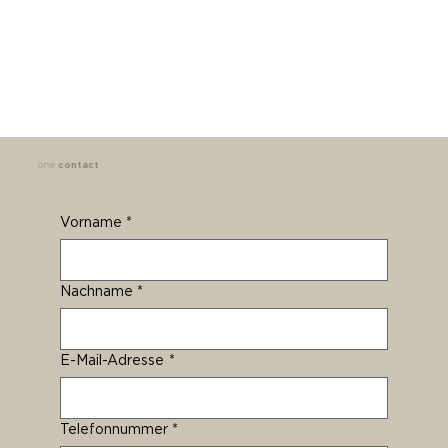
zu den Projekten
one
contact
Vorname
*
Nachname
*
E-Mail-Adresse
*
Telefonnummer
*