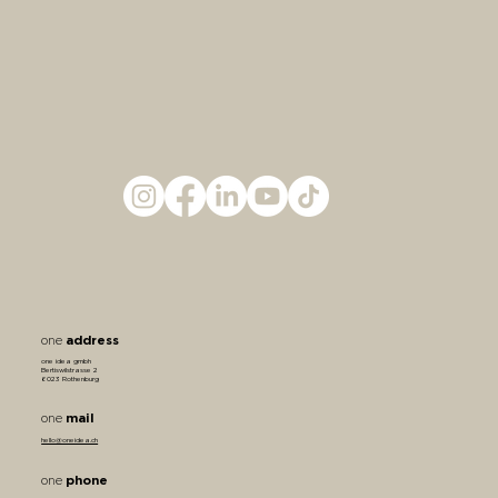
address
one
one idea gmbh
Bertiswilstrasse 2
6023 Rothenburg
mail
one
hello@oneidea.ch
phone
one