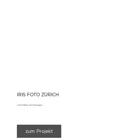
IRIS FOTO ZÜRICH
| Social Media Add Kampagne |
zum Projekt