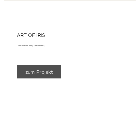
ART OF IRIS
| Social Media Add | Animationen |
zum Projekt