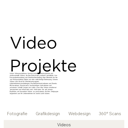
Video
Projekte
Unser Videoproduktions-Service erstellt beeindruckende und
professionelle Videos, die Ihre Botschaft packend vermitteln. Von
Konzeptentwicklung und Drehbucherstellung über Filmdreh bis hin
zur Postproduktion bieten wir eine vollständige Betreuung. Unsere
Videos sind ideal für Werbekampagnen,
Unternehmensvorstellungen, Produktdemonstrationen und Events.
Mit kreativen Storyboards, hochwertigen Aufnahmen und
präzisem Schnitt sorgen wir dafür, dass Ihre Videos emotional
ansprechen und informativ sind. Vertrauen Sie auf unsere
Expertise, um fesselnde Videos zu produzieren, die Ihre Zielgruppe
begeistern und Ihr Unternehmen ins beste Licht rücken.
Fotografie
Grafikdesign
Webdesign
360° Scans
Videos