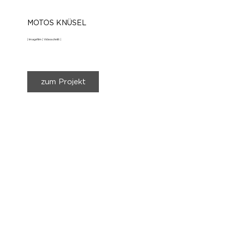
MOTOS KNÜSEL
| Imagefilm | Videoschnitt |
zum Projekt