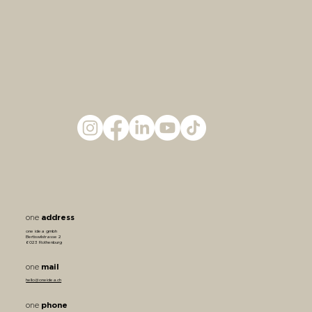
address
one
one idea gmbh
Bertiswilstrasse 2
6023 Rothenburg
mail
one
hello@oneidea.ch
phone
one