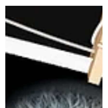
6. Nov. 2024
3 Min. Lesezeit
Iris Fotografie in Luzern - so
schwierig habe ich es mir nicht
vorgestellt!
Der Startschuss fiel am 1. August - ja, klar...es war ein
Wochenende und gleichzeitig noch Nationalfeiertag,
Sommerferien und...