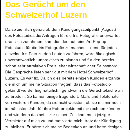
Das Gerücht um den 
Schweizerhof Luzern
Da so ziemlich genau ab dem Kündigungszeitpunkt (August) 
des Fotostudios die Anfragen für die Iris-Fotografie unerwartet 
drastisch zunahmen, kam die Idee auf, eine Art Pop-up 
Fotostudio für die Iris Fotografie zu machen – denn für jedes 
einzelne Iris-Foto zu den Leuten zu fahren, wäre ökologisch 
unverantwortlich, unpraktisch zu planen und für den bereits 
schon sehr attraktiven Preis, eher wirtschaftlicher Selbstmord! 
Die Gespräche liefen sehr gut mit dem Hotel Schweizerhof 
Luzern. Es war fix. Da ich dies bereits einigen Kunden erzählte 
die mich um meine Situation fragten, dass das Fotostudio 
gekündt wurde, fing natürlich irgendwann die Gerüchteküche an 
zu brodeln. So kamen einige fragende E-Mails und Telefonate 
von weiteren Kunden, da sie nicht wussten, ob sie mit mir noch 
im nächsten Jahr für ihre Fotoprojekte mit mir rechnen können 
und wie denn das sei… zur selben Zeit kam mein jetziger 
Vermieter auf mich zu und motivierte mich, trotz der Kündigung 
zu bleiben. Er hörte sich meine Bedenken an und hatte riesiges 