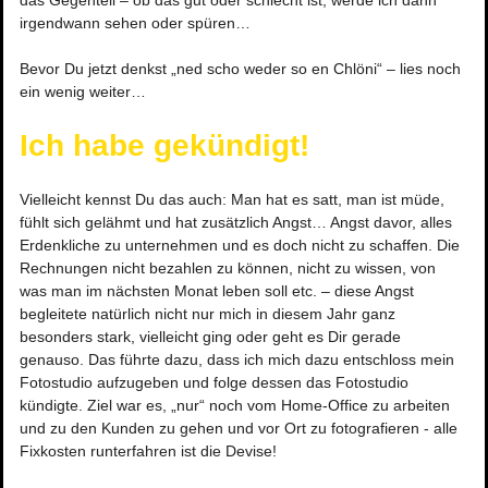
das Gegenteil – ob das gut oder schlecht ist, werde ich dann 
irgendwann sehen oder spüren…
Bevor Du jetzt denkst „ned scho weder so en Chlöni“ – lies noch 
ein wenig weiter…
Ich habe gekündigt!
Vielleicht kennst Du das auch: Man hat es satt, man ist müde, 
fühlt sich gelähmt und hat zusätzlich Angst… Angst davor, alles 
Erdenkliche zu unternehmen und es doch nicht zu schaffen. Die 
Rechnungen nicht bezahlen zu können, nicht zu wissen, von 
was man im nächsten Monat leben soll etc. – diese Angst 
begleitete natürlich nicht nur mich in diesem Jahr ganz 
besonders stark, vielleicht ging oder geht es Dir gerade 
genauso. Das führte dazu, dass ich mich dazu entschloss mein 
Fotostudio aufzugeben und folge dessen das Fotostudio 
kündigte. Ziel war es, „nur“ noch vom Home-Office zu arbeiten 
und zu den Kunden zu gehen und vor Ort zu fotografieren - alle 
Fixkosten runterfahren ist die Devise!