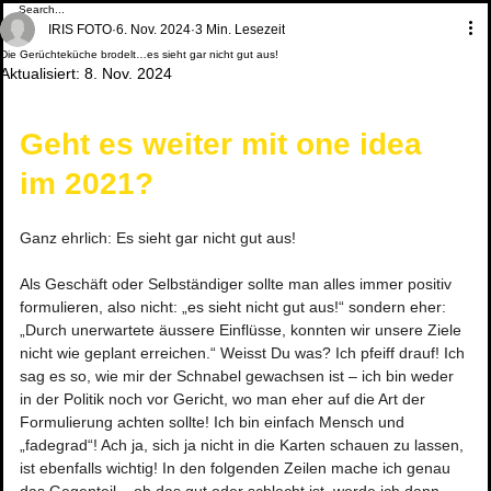
IRIS FOTO
6. Nov. 2024
3 Min. Lesezeit
Die Gerüchteküche brodelt…es sieht gar nicht gut aus!
Aktualisiert:
8. Nov. 2024
Geht es weiter mit one idea 
im 2021?
Ganz ehrlich: Es sieht gar nicht gut aus! 
Als Geschäft oder Selbständiger sollte man alles immer positiv 
formulieren, also nicht: „es sieht nicht gut aus!“ sondern eher: 
„Durch unerwartete äussere Einflüsse, konnten wir unsere Ziele 
nicht wie geplant erreichen.“ Weisst Du was? Ich pfeiff drauf! Ich 
sag es so, wie mir der Schnabel gewachsen ist – ich bin weder 
in der Politik noch vor Gericht, wo man eher auf die Art der 
Formulierung achten sollte! Ich bin einfach Mensch und 
„fadegrad“! Ach ja, sich ja nicht in die Karten schauen zu lassen, 
ist ebenfalls wichtig! In den folgenden Zeilen mache ich genau 