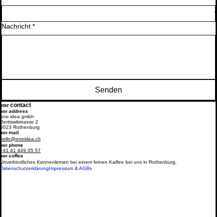
Nachricht
*
Senden
contact
one
one
address
one idea gmbh
Bertiswilstrasse 2
6023 Rothenburg
one
mail
hello@oneidea.ch
one
phone
+41 41 449 05 57
one
coffee
Unverbindliches Kennenlernen bei einem feinen Kaffee bei uns in Rothenburg.
Datenschutzerklärung
Impressum & AGBs