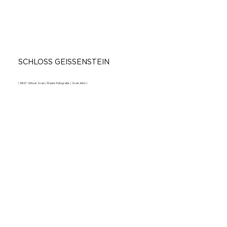
SCHLOSS GEISSENSTEIN
| 360° Virtual Scan | Raum Fotografie | Scan Intro |