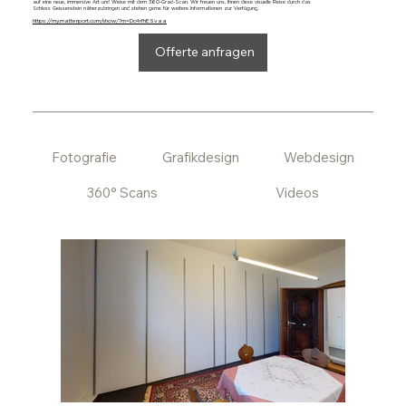
auf eine neue, immersive Art und Weise mit dem 360-Grad-Scan. Wir freuen uns, Ihnen diese visuelle Reise durch das
Schloss Geissenstein näherzubringen und stehen gerne für weitere Informationen zur Verfügung.
https://my.matterport.com/show/?m=Dc4rfhESvaa
Offerte anfragen
Fotografie
Grafikdesign
Webdesign
360° Scans
Videos