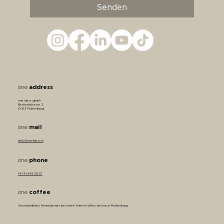
Senden
address
one
one idea gmbh
Bertiswilstrasse 2
6023 Rothenburg
mail
one
hello@oneidea.ch
phone
one
+41 41 449 05 57
coffee
one
Unverbindliches Kennenlernen bei einem feinen Kaffee bei uns in Rothenburg.